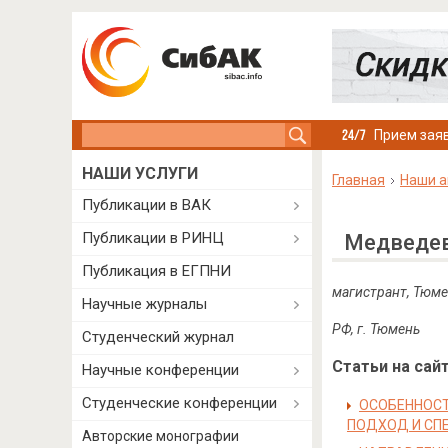
Search this site
Прием заяв
НАШИ УСЛУГИ
Главная
Наши а
Публикации в ВАК
Публикации в РИНЦ
Медведев
Публикация в ЕГПНИ
магистрант, Тюме
Научные журналы
РФ
,
г
.
Тюмень
Студенческий журнал
Статьи на сайт
Научные конференции
Студенческие конференции
ОСОБЕННОСТ
ПОДХОД И СП
Авторские монографии