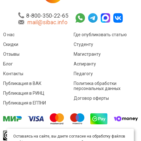
8-800-350-22-65
mail@sibac.info
О нас
Где опубликовать статью
Скидки
Студенту
Отзывы
Магистранту
Блог
Аспиранту
Контакты
Педагогу
Публикация в ВАК
Политика обработки
персональных данных
Публикация в РИНЦ
Договор оферты
Публикация в ЕГПНИ
© Sibac.info 2026. Все права защищены.
Это
Оставаясь на сайте, вы даете согласие на обработку файлов
произведение доступно по
лицензии Creative