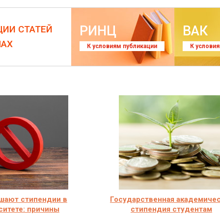
РИНЦ
ВАК
ЦИИ СТАТЕЙ
ЛАХ
К условиям публикации
К услови
ишают стипендии в
Государственная академиче
ситете: причины
стипендия студентам