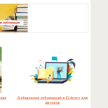
ям публикации
ская
Добавление публикаций в ELibrary для
авторов