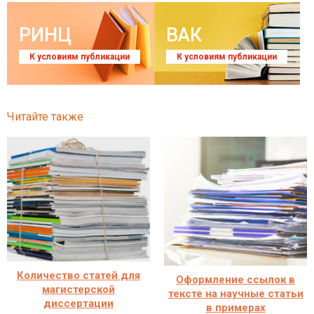
РИНЦ
ВАК
К условиям публикации
К условиям публикации
Читайте также
Количество статей для
Оформление ссылок в
магистерской
тексте на научные статьи
диссертации
в примерах