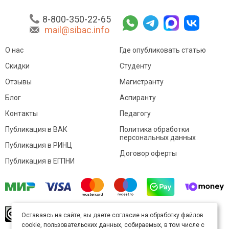
8-800-350-22-65
mail@sibac.info
О нас
Где опубликовать статью
Скидки
Студенту
Отзывы
Магистранту
Блог
Аспиранту
Контакты
Педагогу
Публикация в ВАК
Политика обработки
персональных данных
Публикация в РИНЦ
Договор оферты
Публикация в ЕГПНИ
© Sibac.info 2026. Все права защищены.
Это
Оставаясь на сайте, вы даете согласие на обработку файлов
произведение доступно по
лицензии Creative
cookie, пользовательских данных, собираемых, в том числе с
Commons «Attribution» («Атрибуция») 4.0