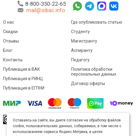
8-800-350-22-65
mail@sibac.info
О нас
Где опубликовать статью
Скидки
Студенту
Отзывы
Магистранту
Блог
Аспиранту
Контакты
Педагогу
Публикация в ВАК
Политика обработки
персональных данных
Публикация в РИНЦ
Договор оферты
Публикация в ЕГПНИ
© Sibac.info 2026. Все права защищены.
Это
Оставаясь на сайте, вы даете согласие на обработку файлов
произведение доступно по
лицензии Creative
cookie, пользовательских данных, собираемых, в том числе с
Commons «Attribution» («Атрибуция») 4.0
Непортированная
.
использованием сервиса Яндекс.Метрика, в целях