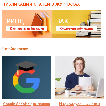
ПУБЛИКАЦИИ СТАТЕЙ
В ЖУРНАЛАХ
РИНЦ
ВАК
К условиям публикации
К условиям публикации
Читайте также
Google Scholar для поиска
Индивидуальный план