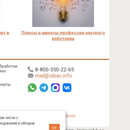
ат в
Плюсы и минусы профессии научного
работника
бработки
8-800-350-22-65
ных
mail@sibac.info
ферты
mmons «Attribution» («Атрибуция») 4.0 Непортированная
.
том числе с
ледований и обзоров.
ОК