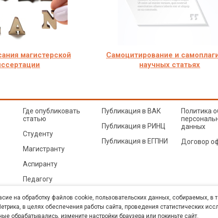
сания магистерской
Самоцитирование и самоплаги
иссертации
научных статьях
Где опубликовать
Публикация в ВАК
Политика о
статью
персональ
Публикация в РИНЦ
данных
Студенту
Публикация в ЕГПНИ
Договор о
Магистранту
Аспиранту
Педагогу
© Sibac.info 2026. Все права защищены.
Это произведение доступно по
лицензии Creative Co
асие на обработку файлов cookie, пользовательских данных, собираемых, в 
Карта сайта
трика, в целях обеспечения работы сайта, проведения статистических исс
ные обрабатывались, измените настройки браузера или покиньте сайт.