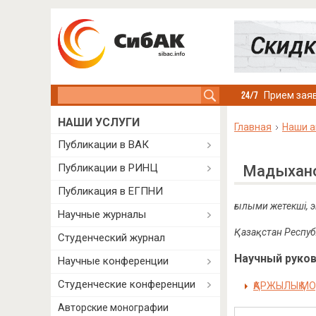
Search this site
Прием заяв
НАШИ УСЛУГИ
Главная
Наши а
Публикации в ВАК
Публикации в РИНЦ
Мадыхано
Публикация в ЕГПНИ
ғылыми жетекші, 
Научные журналы
Қазақстан Респуб
Студенческий журнал
Научный руково
Научные конференции
Студенческие конференции
ҚАРЖЫЛЫҚ М
Авторские монографии