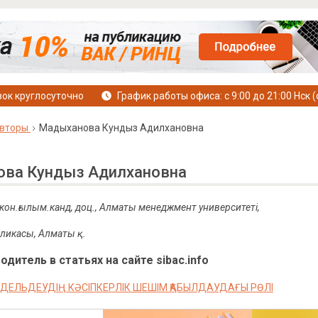
ок круглосуточно
График работы офиса: с 9:00 до 21:00 Нск (
вторы
Мадыханова Кундыз Адилхановна
ва Кундыз Адилхановна
экон.ғылым.канд, доц., Aлматы менеджмент университеті,
ликасы, Алматы қ.
дитель в статьях на сайте sibac.info
ОДЕЛЬДЕУДІҢ КӘСІПКЕРЛІК ШЕШІМ ҚАБЫЛДАУДАҒЫ РӨЛІ