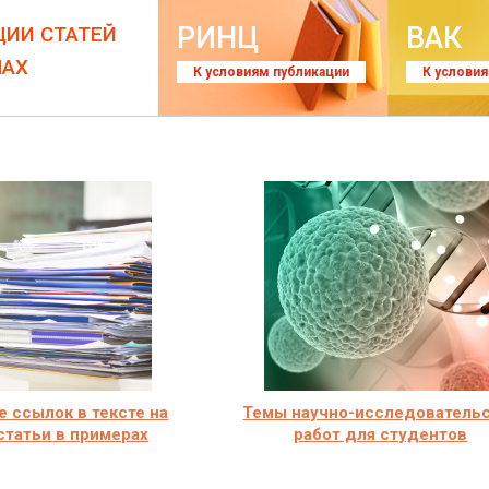
РИНЦ
ВАК
ЦИИ СТАТЕЙ
ЛАХ
К условиям публикации
К услови
 ссылок в тексте на
Темы научно-исследователь
статьи в примерах
работ для студентов