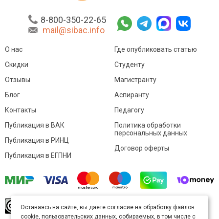
8-800-350-22-65
mail@sibac.info
О нас
Где опубликовать статью
Скидки
Студенту
Отзывы
Магистранту
Блог
Аспиранту
Контакты
Педагогу
Публикация в ВАК
Политика обработки
персональных данных
Публикация в РИНЦ
Договор оферты
Публикация в ЕГПНИ
© Sibac.info 2026. Все права защищены.
Это
Оставаясь на сайте, вы даете согласие на обработку файлов
произведение доступно по
лицензии Creative
cookie, пользовательских данных, собираемых, в том числе с
Commons «Attribution» («Атрибуция») 4.0