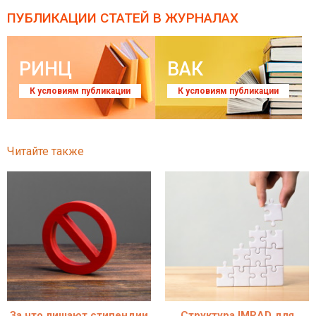
ПУБЛИКАЦИИ СТАТЕЙ
В ЖУРНАЛАХ
РИНЦ
ВАК
К условиям публикации
К условиям публикации
Читайте также
За что лишают стипендии
Структура IMRAD для