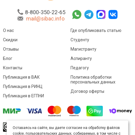
8-800-350-22-65
mail@sibac.info
О нас
Где опубликовать статью
Скидки
Студенту
Отзывы
Магистранту
Блог
Аспиранту
Контакты
Педагогу
Публикация в ВАК
Политика обработки
персональных данных
Публикация в РИНЦ
Договор оферты
Публикация в ЕГПНИ
© Sibac.info 2026. Все права защищены.
Это
Оставаясь на сайте, вы даете согласие на обработку файлов
произведение доступно по
лицензии Creative
cookie, пользовательских данных, собираемых, в том числе с
Commons «Attribution» («Атрибуция») 4.0