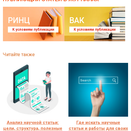
РИНЦ
ВАК
К условиям публикации
К условиям публикации
Читайте также
Анализ научной статьи:
Где искать научные
цели, структура, полезные
статьи и работы для своих