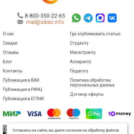
8-800-350-22-65
mail@sibac.info
О нас
Где опубликовать статью
Скидки
Студенту
Отзывы
Магистранту
Блог
Аспиранту
Контакты
Педагогу
Публикация в ВАК
Политика обработки
персональных данных
Публикация в РИНЦ
Договор оферты
Публикация в ЕГПНИ
© Sibac.info 2026. Все права защищены.
Это
Оставаясь на сайте, вы даете согласие на обработку файлов
произведение доступно по
лицензии Creative