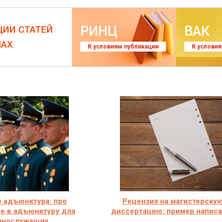
РИНЦ
ВАК
ЦИИ СТАТЕЙ
ЛАХ
К условиям публикации
К услови
е адъюнктура: про
Рецензия на магистерску
е в адъюнктуру для
диссертацию: пример напис
ннослужащих