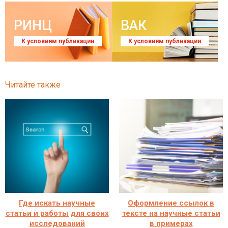
РИНЦ
ВАК
К условиям публикации
К условиям публикации
Читайте также
Где искать научные
Оформление ссылок в
статьи и работы для своих
тексте на научные статьи
исследований
в примерах