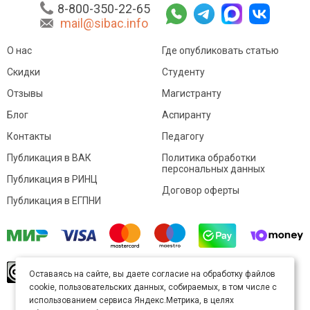
8-800-350-22-65
mail@sibac.info
О нас
Где опубликовать статью
Скидки
Студенту
Отзывы
Магистранту
Блог
Аспиранту
Контакты
Педагогу
Публикация в ВАК
Политика обработки
персональных данных
Публикация в РИНЦ
Договор оферты
Публикация в ЕГПНИ
© Sibac.info 2026. Все права защищены.
Это
Оставаясь на сайте, вы даете согласие на обработку файлов
произведение доступно по
лицензии Creative
cookie, пользовательских данных, собираемых, в том числе с
Commons «Attribution» («Атрибуция») 4.0
Непортированная
.
использованием сервиса Яндекс.Метрика, в целях