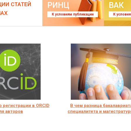
РИНЦ
ВАК
ЦИИ СТАТЕЙ
ЛАХ
К условиям публикации
К услови
о регистрации в ORCID
В чем разница бакалавриат
ля авторов
специалитета и магистрату