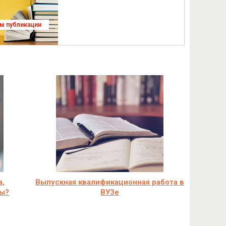
ям публикации
а,
Выпускная квалификационная работа в
ры?
ВУЗе