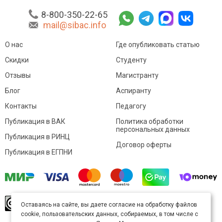
8-800-350-22-65
mail@sibac.info
О нас
Где опубликовать статью
Скидки
Студенту
Отзывы
Магистранту
Блог
Аспиранту
Контакты
Педагогу
Публикация в ВАК
Политика обработки
персональных данных
Публикация в РИНЦ
Договор оферты
Публикация в ЕГПНИ
© Sibac.info 2026. Все права защищены.
Это
Оставаясь на сайте, вы даете согласие на обработку файлов
произведение доступно по
лицензии Creative
cookie, пользовательских данных, собираемых, в том числе с
Commons «Attribution» («Атрибуция») 4.0