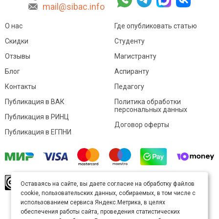
mail@sibac.info
О нас
Где опубликовать статью
Скидки
Студенту
Отзывы
Магистранту
Блог
Аспиранту
Контакты
Педагогу
Публикация в ВАК
Политика обработки
персональных данных
Публикация в РИНЦ
Договор оферты
Публикация в ЕГПНИ
© Sibac.info 2026. Все права защищены.
Это
Оставаясь на сайте, вы даете согласие на обработку файлов
произведение доступно по
лицензии Creative
cookie, пользовательских данных, собираемых, в том числе с
Commons «Attribution» («Атрибуция») 4.0
Непортированная
.
использованием сервиса Яндекс.Метрика, в целях
Карта сайта
обеспечения работы сайта, проведения статистических