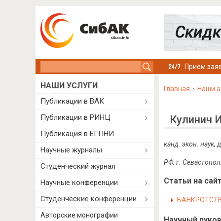
Search this site
Прием заяв
НАШИ УСЛУГИ
Главная
Наши а
Публикации в ВАК
Публикации в РИНЦ
Кулинич 
Публикация в ЕГПНИ
канд. экон. наук
Научные журналы
РФ, г. Севастопол
Студенческий журнал
Статьи на сайт
Научные конференции
Студенческие конференции
БАНКРОТСТВ
Авторские монографии
Научный руково