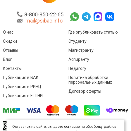
8-800-350-22-65
mail@sibac.info
О нас
Где опубликовать статью
Скидки
Студенту
Отзывы
Магистранту
Блог
Аспиранту
Контакты
Педагогу
Публикация в ВАК
Политика обработки
персональных данных
Публикация в РИНЦ
Договор оферты
Публикация в ЕГПНИ
© Sibac.info 2026. Все права защищены.
Это
Оставаясь на сайте, вы даете согласие на обработку файлов
произведение доступно по
лицензии Creative