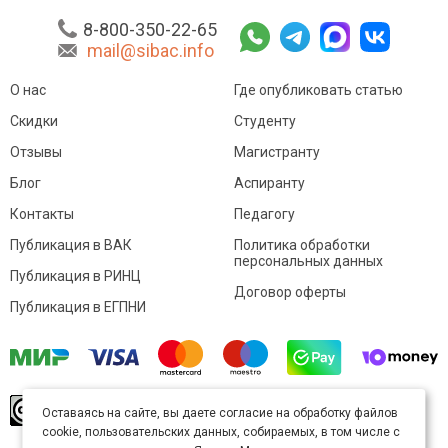
8-800-350-22-65
mail@sibac.info
О нас
Где опубликовать статью
Скидки
Студенту
Отзывы
Магистранту
Блог
Аспиранту
Контакты
Педагогу
Публикация в ВАК
Политика обработки
персональных данных
Публикация в РИНЦ
Договор оферты
Публикация в ЕГПНИ
© Sibac.info 2026. Все права защищены.
Это
Оставаясь на сайте, вы даете согласие на обработку файлов
произведение доступно по
лицензии Creative
cookie, пользовательских данных, собираемых, в том числе с
Commons «Attribution» («Атрибуция») 4.0