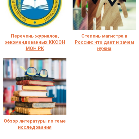
Перечень журналов,
Степень магистра в
рекомендованных ККСОН
России: что дает и зачем
МОН РК
нужна
Обзор литературы по теме
исследования