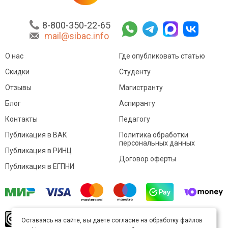
8-800-350-22-65
mail@sibac.info
О нас
Где опубликовать статью
Скидки
Студенту
Отзывы
Магистранту
Блог
Аспиранту
Контакты
Педагогу
Публикация в ВАК
Политика обработки
персональных данных
Публикация в РИНЦ
Договор оферты
Публикация в ЕГПНИ
© Sibac.info 2026. Все права защищены.
Это
Оставаясь на сайте, вы даете согласие на обработку файлов
произведение доступно по
лицензии Creative