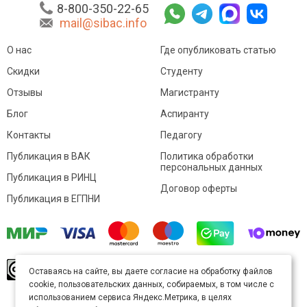
8-800-350-22-65
mail@sibac.info
О нас
Где опубликовать статью
Скидки
Студенту
Отзывы
Магистранту
Блог
Аспиранту
Контакты
Педагогу
Публикация в ВАК
Политика обработки
персональных данных
Публикация в РИНЦ
Договор оферты
Публикация в ЕГПНИ
© Sibac.info 2026. Все права защищены.
Это
Оставаясь на сайте, вы даете согласие на обработку файлов
произведение доступно по
лицензии Creative
cookie, пользовательских данных, собираемых, в том числе с
Commons «Attribution» («Атрибуция») 4.0
Непортированная
.
использованием сервиса Яндекс.Метрика, в целях