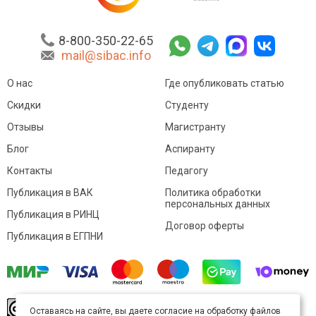
8-800-350-22-65
mail@sibac.info
О нас
Где опубликовать статью
Скидки
Студенту
Отзывы
Магистранту
Блог
Аспиранту
Контакты
Педагогу
Публикация в ВАК
Политика обработки
персональных данных
Публикация в РИНЦ
Договор оферты
Публикация в ЕГПНИ
© Sibac.info 2026. Все права защищены.
Это
Оставаясь на сайте, вы даете согласие на обработку файлов
произведение доступно по
лицензии Creative