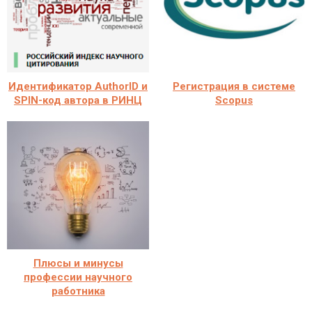
Идентификатор AuthorID и
Регистрация в системе
SPIN-код автора в РИНЦ
Scopus
Плюсы и минусы
профессии научного
работника