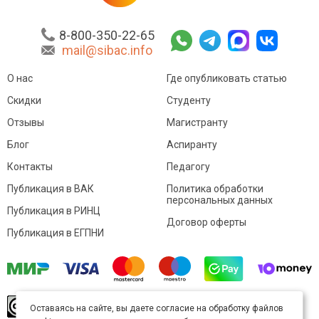
8-800-350-22-65
mail@sibac.info
О нас
Где опубликовать статью
Скидки
Студенту
Отзывы
Магистранту
Блог
Аспиранту
Контакты
Педагогу
Публикация в ВАК
Политика обработки
персональных данных
Публикация в РИНЦ
Договор оферты
Публикация в ЕГПНИ
© Sibac.info 2026. Все права защищены.
Это
Оставаясь на сайте, вы даете согласие на обработку файлов
произведение доступно по
лицензии Creative