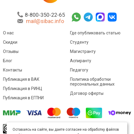
8-800-350-22-65
mail@sibac.info
О нас
Где опубликовать статью
Скидки
Студенту
Отзывы
Магистранту
Блог
Аспиранту
Контакты
Педагогу
Публикация в ВАК
Политика обработки
персональных данных
Публикация в РИНЦ
Договор оферты
Публикация в ЕГПНИ
© Sibac.info 2026. Все права защищены.
Это
Оставаясь на сайте, вы даете согласие на обработку файлов
произведение доступно по
лицензии Creative