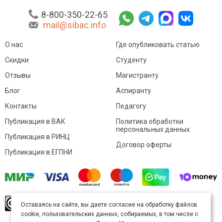
8-800-350-22-65
mail@sibac.info
О нас
Где опубликовать статью
Скидки
Студенту
Отзывы
Магистранту
Блог
Аспиранту
Контакты
Педагогу
Публикация в ВАК
Политика обработки
персональных данных
Публикация в РИНЦ
Договор оферты
Публикация в ЕГПНИ
© Sibac.info 2026. Все права защищены.
Это
Оставаясь на сайте, вы даете согласие на обработку файлов
произведение доступно по
лицензии Creative
cookie, пользовательских данных, собираемых, в том числе с
Commons «Attribution» («Атрибуция») 4.0