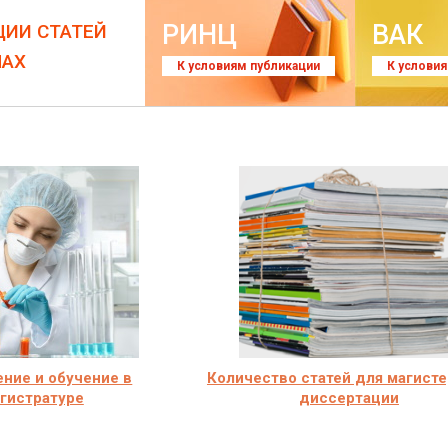
РИНЦ
ВАК
ЦИИ СТАТЕЙ
ЛАХ
К условиям публикации
К услови
ние и обучение в
Количество статей для магист
гистратуре
диссертации