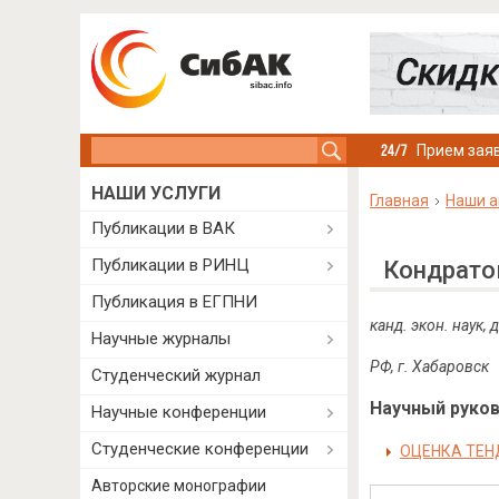
Search this site
Прием заяв
НАШИ УСЛУГИ
Главная
Наши а
Публикации в ВАК
Публикации в РИНЦ
Кондрато
Публикация в ЕГПНИ
канд. экон. наук
,
Научные журналы
РФ, г. Хабаровск
Студенческий журнал
Научный руково
Научные конференции
Студенческие конференции
ОЦЕНКА ТЕН
Авторские монографии