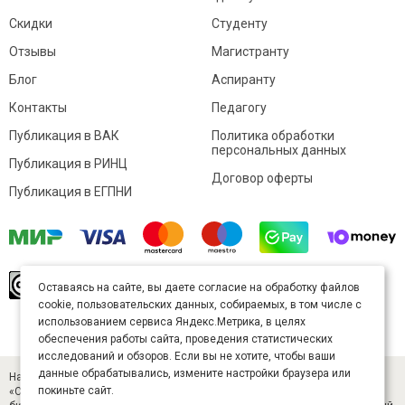
Скидки
Студенту
Отзывы
Магистранту
Блог
Аспиранту
Контакты
Педагогу
Публикация в ВАК
Политика обработки
персональных данных
Публикация в РИНЦ
Договор оферты
Публикация в ЕГПНИ
© Sibac.info 2026. Все права защищены.
Это
Оставаясь на сайте, вы даете согласие на обработку файлов
произведение доступно по
лицензии Creative
cookie, пользовательских данных, собираемых, в том числе с
Commons «Attribution» («Атрибуция») 4.0
Непортированная
.
использованием сервиса Яндекс.Метрика, в целях
Карта сайта
обеспечения работы сайта, проведения статистических
исследований и обзоров. Если вы не хотите, чтобы ваши
данные обрабатывались, измените настройки браузера или
Научный журнал «Студенческий» (ISSN 2541-9412). Издатель — ООО
покиньте сайт.
«СибАК» (ИНН 5402054157). Размещается в Научной электронной