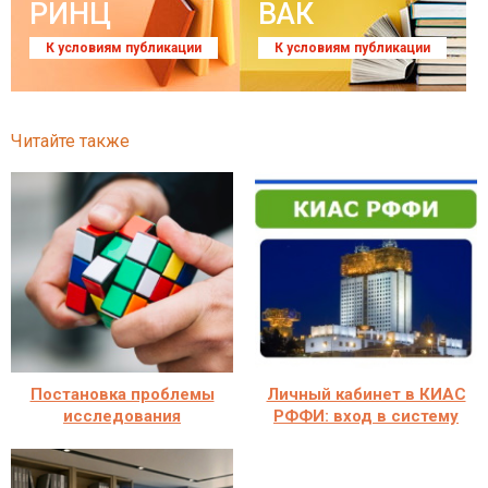
РИНЦ
ВАК
К условиям публикации
К условиям публикации
Читайте также
Постановка проблемы
Личный кабинет в КИАС
исследования
РФФИ: вход в систему