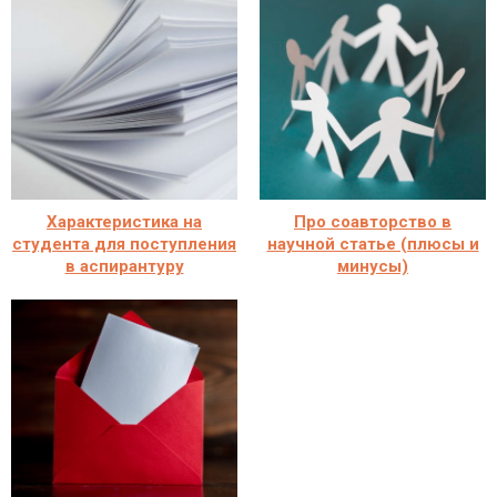
Характеристика на
Про соавторство в
студента для поступления
научной статье (плюсы и
в аспирантуру
минусы)