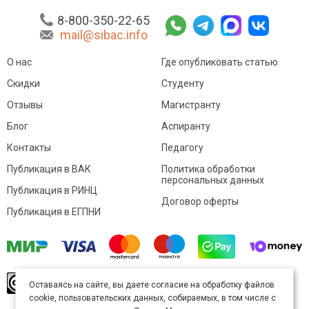
8-800-350-22-65
mail@sibac.info
О нас
Где опубликовать статью
Скидки
Студенту
Отзывы
Магистранту
Блог
Аспиранту
Контакты
Педагогу
Публикация в ВАК
Политика обработки
персональных данных
Публикация в РИНЦ
Договор оферты
Публикация в ЕГПНИ
© Sibac.info 2026. Все права защищены.
Это
Оставаясь на сайте, вы даете согласие на обработку файлов
произведение доступно по
лицензии Creative
cookie, пользовательских данных, собираемых, в том числе с
Commons «Attribution» («Атрибуция») 4.0