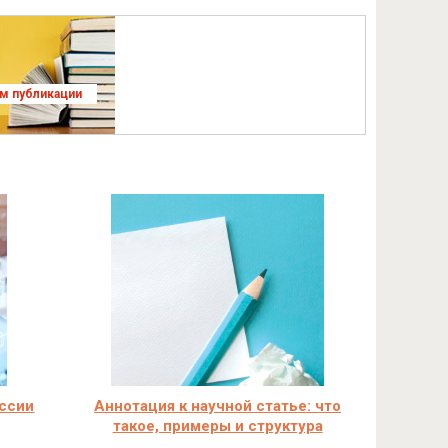
ям публикации
оссии
Аннотация к научной статье: что
такое, примеры и структура