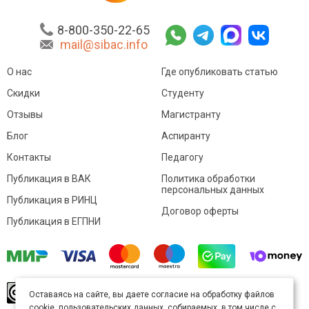
8-800-350-22-65
mail@sibac.info
О нас
Где опубликовать статью
Скидки
Студенту
Отзывы
Магистранту
Блог
Аспиранту
Контакты
Педагогу
Публикация в ВАК
Политика обработки
персональных данных
Публикация в РИНЦ
Договор оферты
Публикация в ЕГПНИ
© Sibac.info 2026. Все права защищены.
Это
Оставаясь на сайте, вы даете согласие на обработку файлов
произведение доступно по
лицензии Creative
cookie, пользовательских данных, собираемых, в том числе с