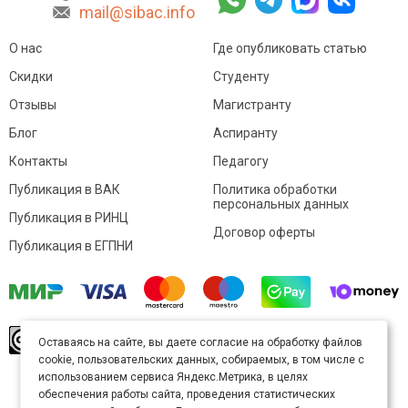
mail@sibac.info
О нас
Где опубликовать статью
Скидки
Студенту
Отзывы
Магистранту
Блог
Аспиранту
Контакты
Педагогу
Публикация в ВАК
Политика обработки
персональных данных
Публикация в РИНЦ
Договор оферты
Публикация в ЕГПНИ
© Sibac.info 2026. Все права защищены.
Это
Оставаясь на сайте, вы даете согласие на обработку файлов
произведение доступно по
лицензии Creative
cookie, пользовательских данных, собираемых, в том числе с
Commons «Attribution» («Атрибуция») 4.0
Непортированная
.
использованием сервиса Яндекс.Метрика, в целях
Карта сайта
обеспечения работы сайта, проведения статистических