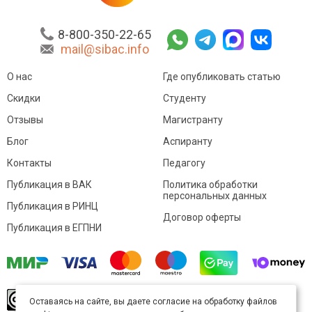
8-800-350-22-65
mail@sibac.info
О нас
Где опубликовать статью
Скидки
Студенту
Отзывы
Магистранту
Блог
Аспиранту
Контакты
Педагогу
Публикация в ВАК
Политика обработки
персональных данных
Публикация в РИНЦ
Договор оферты
Публикация в ЕГПНИ
© Sibac.info 2026. Все права защищены.
Это
Оставаясь на сайте, вы даете согласие на обработку файлов
произведение доступно по
лицензии Creative