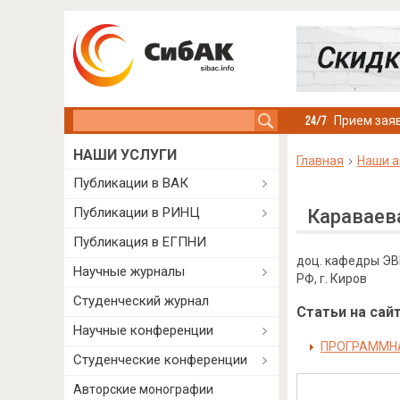
Search this site
Прием заяв
НАШИ УСЛУГИ
Главная
Наши а
Публикации в ВАК
Публикации в РИНЦ
Караваев
Публикация в ЕГПНИ
доц. кафедры ЭВ
Научные журналы
РФ, г. Киров
Студенческий журнал
Статьи на сайт
Научные конференции
ПРОГРАММНА
Студенческие конференции
Авторские монографии