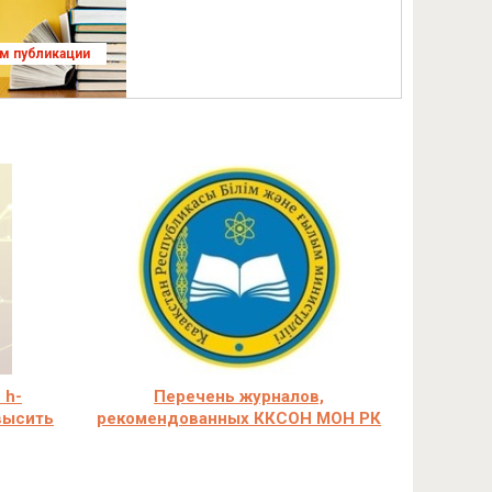
ям публикации
 h-
Перечень журналов,
овысить
рекомендованных ККСОН МОН РК