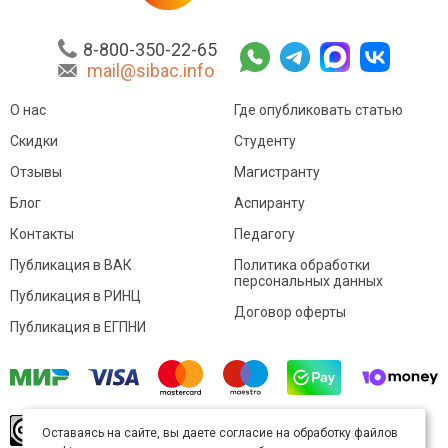
8-800-350-22-65
mail@sibac.info
О нас
Где опубликовать статью
Скидки
Студенту
Отзывы
Магистранту
Блог
Аспиранту
Контакты
Педагогу
Публикация в ВАК
Политика обработки
персональных данных
Публикация в РИНЦ
Договор оферты
Публикация в ЕГПНИ
© Sibac.info 2026. Все права защищены.
Это
Оставаясь на сайте, вы даете согласие на обработку файлов
произведение доступно по
лицензии Creative