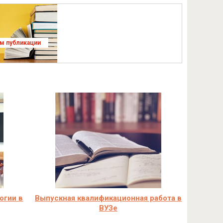
ям публикации
огии в
Выпускная квалификационная работа в
ВУЗе