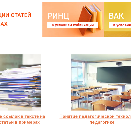
РИНЦ
ВАК
ЦИИ СТАТЕЙ
ЛАХ
К условиям публикации
К услови
 ссылок в тексте на
Понятие педагогической технол
статьи в примерах
педагогике