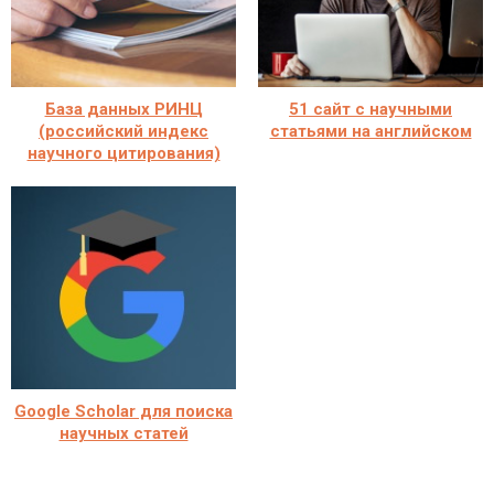
База данных РИНЦ
51 сайт с научными
(российский индекс
статьями на английском
научного цитирования)
Google Scholar для поиска
научных статей