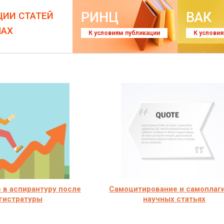
РИНЦ
ВАК
ЦИИ СТАТЕЙ
ЛАХ
К условиям публикации
К услови
 в аспирантуру после
Самоцитирование и самоплаги
гистратуры
научных статьях