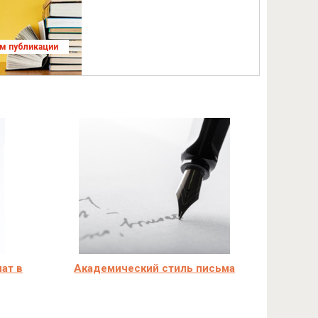
ям публикации
ат в
Академический стиль письма