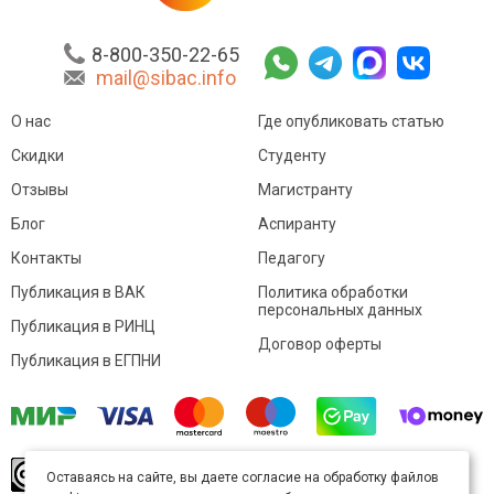
8-800-350-22-65
mail@sibac.info
О нас
Где опубликовать статью
Скидки
Студенту
Отзывы
Магистранту
Блог
Аспиранту
Контакты
Педагогу
Публикация в ВАК
Политика обработки
персональных данных
Публикация в РИНЦ
Договор оферты
Публикация в ЕГПНИ
© Sibac.info 2026. Все права защищены.
Это
Оставаясь на сайте, вы даете согласие на обработку файлов
произведение доступно по
лицензии Creative