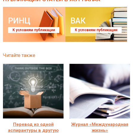
РИНЦ
ВАК
К условиям публикации
К условиям публикации
Читайте также
Перевод из одной
Журнал «Международная
аспирантуры в другую
жизнь»