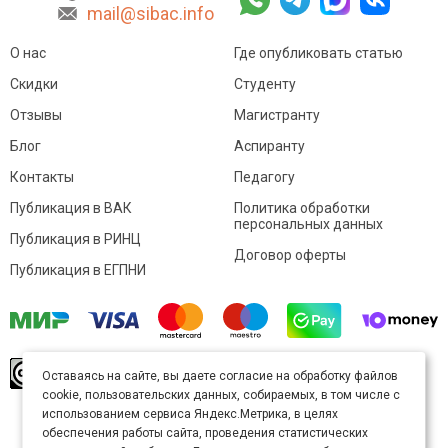
mail@sibac.info
О нас
Где опубликовать статью
Скидки
Студенту
Отзывы
Магистранту
Блог
Аспиранту
Контакты
Педагогу
Публикация в ВАК
Политика обработки
персональных данных
Публикация в РИНЦ
Договор оферты
Публикация в ЕГПНИ
© Sibac.info 2026. Все права защищены.
Это
Оставаясь на сайте, вы даете согласие на обработку файлов
произведение доступно по
лицензии Creative
cookie, пользовательских данных, собираемых, в том числе с
Commons «Attribution» («Атрибуция») 4.0
Непортированная
.
использованием сервиса Яндекс.Метрика, в целях
Карта сайта
обеспечения работы сайта, проведения статистических