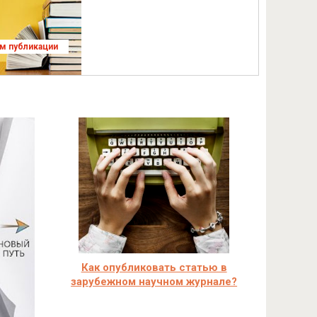
ям публикации
Как опубликовать статью в
зарубежном научном журнале?