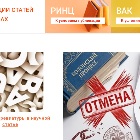
РИНЦ
ВАК
ЦИИ СТАТЕЙ
ЛАХ
К условиям публикации
К услови
ревиатуры в научной
статье