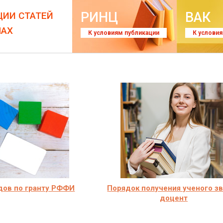
РИНЦ
ВАК
ЦИИ СТАТЕЙ
ЛАХ
К условиям публикации
К услови
дов по гранту РФФИ
Порядок получения ученого з
доцент