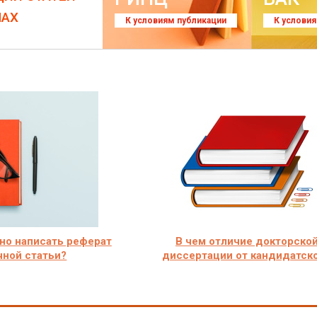
ЛАХ
К условиям публикации
К услови
но написать реферат
В чем отличие докторско
чной статьи?
диссертации от кандидатск