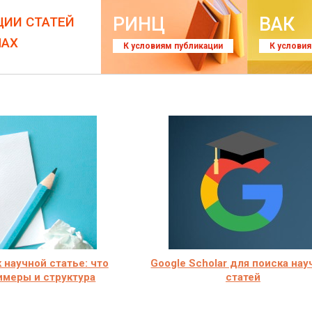
РИНЦ
ВАК
ЦИИ СТАТЕЙ
ЛАХ
К условиям публикации
К услови
 научной статье: что
Google Scholar для поиска на
римеры и структура
статей