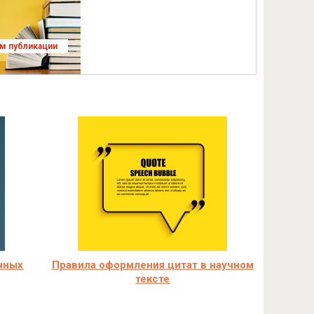
ям публикации
учных
Правила оформления цитат в научном
тексте