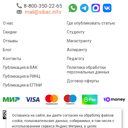
8-800-350-22-65
mail@sibac.info
О нас
Где опубликовать статью
Скидки
Студенту
Отзывы
Магистранту
Блог
Аспиранту
Контакты
Педагогу
Публикация в ВАК
Политика обработки
персональных данных
Публикация в РИНЦ
Договор оферты
Публикация в ЕГПНИ
© Sibac.info 2026. Все права защищены.
Это
Оставаясь на сайте, вы даете согласие на обработку файлов
произведение доступно по
лицензии Creative
cookie, пользовательских данных, собираемых, в том числе с
Commons «Attribution» («Атрибуция») 4.0
Непортированная
.
использованием сервиса Яндекс.Метрика, в целях