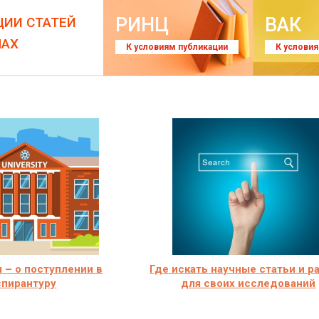
РИНЦ
ВАК
ЦИИ СТАТЕЙ
ЛАХ
К условиям публикации
К услови
 – о поступлении в
Где искать научные статьи и р
спирантуру
для своих исследований