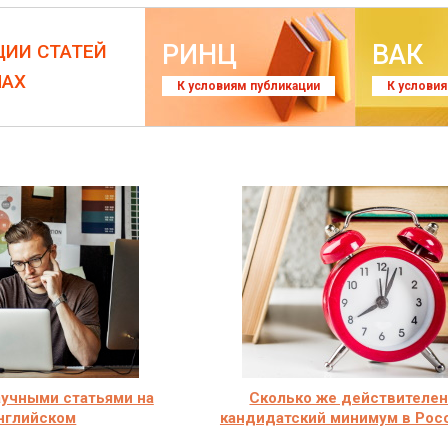
РИНЦ
ВАК
ЦИИ СТАТЕЙ
ЛАХ
К условиям публикации
К услови
аучными статьями на
Сколько же действителе
нглийском
кандидатский минимум в Рос