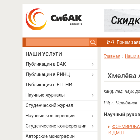
Search this site
Прием заяв
НАШИ УСЛУГИ
Главная
Наши а
Публикации в ВАК
Публикации в РИНЦ
Хмелёва 
Публикация в ЕГПНИ
канд. пед. наук, 
Научные журналы
РФ, г. Челябинск
Студенческий журнал
Научный руково
Научные конференции
Студенческие конференции
ФОРМИРОВАН
В ДМШ
Авторские монографии