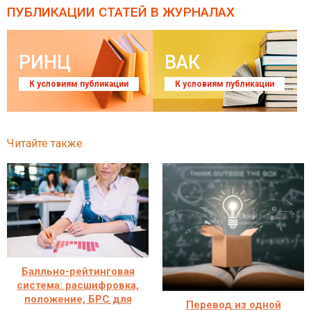
ПУБЛИКАЦИИ СТАТЕЙ
В ЖУРНАЛАХ
РИНЦ
ВАК
К условиям публикации
К условиям публикации
Читайте также
Балльно-рейтинговая
система: расшифровка,
положение, БРС для
Перевод из одной